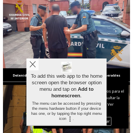
Detenido en Cangas por cuatro robos a víctimas vulnerables
To add this web app to the home
screen open the browser option
Aviso sobre el Uso de cookies:
menu and tap on
Add to
Utilizamos cookies nuestras y de terceros para el
homescreen
.
funcionamiento del digital. Puedes consultar la
The menu can be accessed by pressing
lista de cookies y como desconectarlas.
Ver
the menu hardware button if your device
nuestra Política de Privacidad y Cookies
has one, or by tapping the top right menu
icon
.
Aceptar Cookies
Personalizar