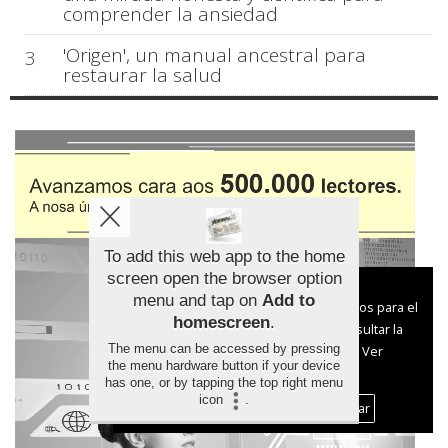
comprender la ansiedad
'Origen', un manual ancestral para
3
restaurar la salud
To add this web app to the home
screen open the browser option
Aviso sobre el Uso de cookies:
menu and tap on
Add to
Utilizamos cookies nuestras y de terceros para el
homescreen
.
funcionamiento del digital. Puedes consultar la
The menu can be accessed by pressing
lista de cookies y como desconectarlas.
Ver
the menu hardware button if your device
nuestra Política de Privacidad y Cookies
has one, or by tapping the top right menu
icon
.
Aceptar Cookies
Personalizar