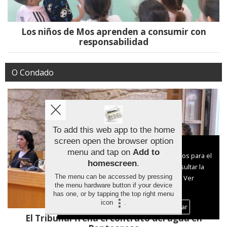
Los niños de Mos aprenden a consumir con
responsabilidad
O Condado
To add this web app to the home
screen open the browser option
Aviso sobre el Uso de cookies:
menu and tap on
Add to
Utilizamos cookies nuestras y de terceros para el
homescreen
.
funcionamiento del digital. Puedes consultar la
The menu can be accessed by pressing
lista de cookies y como desconectarlas.
Ver
the menu hardware button if your device
nuestra Política de Privacidad y Cookies
has one, or by tapping the top right menu
icon
.
Aceptar Cookies
Personalizar
El Tribunal frena el contrato del agua en