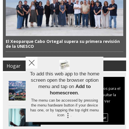
El Xeoparque Cabo Ortegal supera su primera revisión
de la UNESCO
Hogar
To add this web app to the home
screen open the browser option
Aviso sobre el Uso de cookies:
Los municipios más baratos para
menu and tap on
Add to
comprar casa en España están por
Utilizamos cookies nuestras y de terceros para el
debajo de los 400 euros el metro
homescreen
.
funcionamiento del digital. Puedes consultar la
cuadrado
The menu can be accessed by pressing
lista de cookies y como desconectarlas.
Ver
the menu hardware button if your device
nuestra Política de Privacidad y Cookies
has one, or by tapping the top right menu
Cómo facilitar el envejecimiento en
las viviendas unifamiliares de Galicia
icon
.
Aceptar Cookies
Personalizar