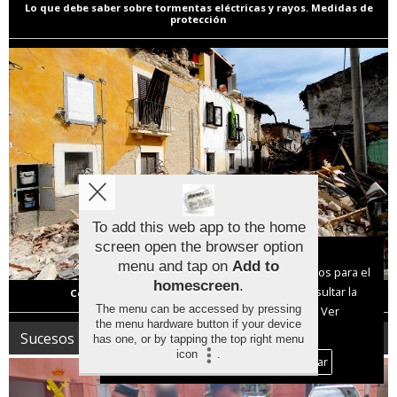
Lo que debe saber sobre tormentas eléctricas y rayos. Medidas de
protección
To add this web app to the home
screen open the browser option
Aviso sobre el Uso de cookies:
menu and tap on
Add to
Utilizamos cookies nuestras y de terceros para el
homescreen
.
funcionamiento del digital. Puedes consultar la
Cómo mantenerse a salvo en caso de terremoto
The menu can be accessed by pressing
lista de cookies y como desconectarlas.
Ver
the menu hardware button if your device
nuestra Política de Privacidad y Cookies
Sucesos | Sociedad
has one, or by tapping the top right menu
icon
.
Aceptar Cookies
Personalizar