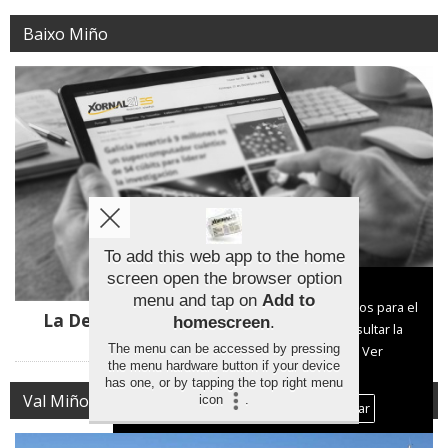
Baixo Miño
To add this web app to the home
screen open the browser option
Aviso sobre el Uso de cookies:
menu and tap on
Add to
Utilizamos cookies nuestras y de terceros para el
La Deputación financia una nueva área de
homescreen
.
funcionamiento del digital. Puedes consultar la
juegos inclusivos en O Rosal
The menu can be accessed by pressing
lista de cookies y como desconectarlas.
Ver
the menu hardware button if your device
nuestra Política de Privacidad y Cookies
has one, or by tapping the top right menu
Val Miñor
icon
.
Aceptar Cookies
Personalizar