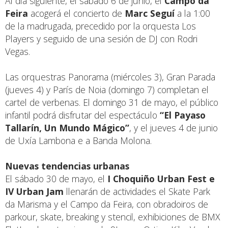
Al día siguiente, el sábado 6 de junio, el
Campo da
Feira
acogerá el concierto de
Marc Seguí
a la 1:00
de la madrugada, precedido por la orquesta Los
Players y seguido de una sesión de DJ con Rodri
Vegas.
Las orquestras Panorama (miércoles 3), Gran Parada
(jueves 4) y París de Noia (domingo 7) completan el
cartel de verbenas. El domingo 31 de mayo, el público
infantil podrá disfrutar del espectáculo
“El Payaso
Tallarín, Un Mundo Mágico”
, y el jueves 4 de junio
de Uxía Lambona e a Banda Molona.
Nuevas tendencias urbanas
El sábado 30 de mayo, el
I Choquiño Urban Fest e
IV Urban Jam
llenarán de actividades el Skate Park
da Marisma y el Campo da Feira, con obradoiros de
parkour, skate, breaking y stencil, exhibiciones de BMX