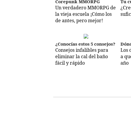
Corepunk MMORPG
Tu c
Un verdadero MMORPG de
¿Cre
la vieja escuela ¡Cómo los
sufi
de antes, pero mejor!
¿Conocías estos 5 consejos?
Dónd
Consejos infalibles para
Los 
eliminar la cal del baño
a qu
fácil y rápido
año