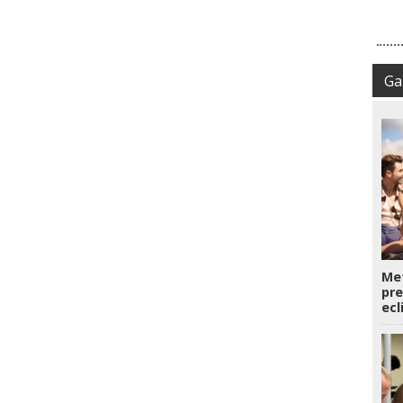
Gal
Met
pre
ecl