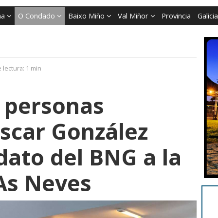
ña
O Condado
Baixo Miño
Val Miñor
Provincia
Galicia
 lectura:
1 min
 personas
scar González
ato del BNG a la
 As Neves