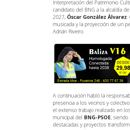
Interpretación del Patrimonio Cult
candidato del BNG a la alcaldía d
2027,
Óscar González Álvarez
.
musicada y la proyección de un p
Adrián Riveiro.
A continuación habló la responsab
presencia a los vecinos y colectiv
el extenso trabajo realizado en lo
municipal del
BNG-PSOE
, siendo
destacadas y proyectos transfor