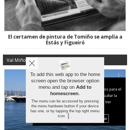
El certamen de pintura de Tomiño se amplía a
Estás y Figueiró
Val Miñor
To add this web app to the home
screen open the browser option
Aviso sobre el Uso de cookies:
menu and tap on
Add to
Utilizamos cookies nuestras y de terceros para el
homescreen
.
funcionamiento del digital. Puedes consultar la
The menu can be accessed by pressing
lista de cookies y como desconectarlas.
Ver
the menu hardware button if your device
nuestra Política de Privacidad y Cookies
has one, or by tapping the top right menu
icon
.
Aceptar Cookies
Personalizar