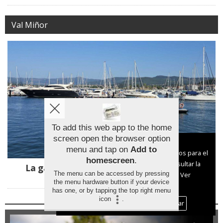
Val Miñor
To add this web app to the home
screen open the browser option
Aviso sobre el Uso de cookies:
menu and tap on
Add to
Utilizamos cookies nuestras y de terceros para el
homescreen
.
funcionamiento del digital. Puedes consultar la
La gamela vuelve a reinar en Baiona con
The menu can be accessed by pressing
lista de cookies y como desconectarlas.
Ver
ganadores de A Guarda y Tui
the menu hardware button if your device
nuestra Política de Privacidad y Cookies
has one, or by tapping the top right menu
icon
.
Aceptar Cookies
Personalizar