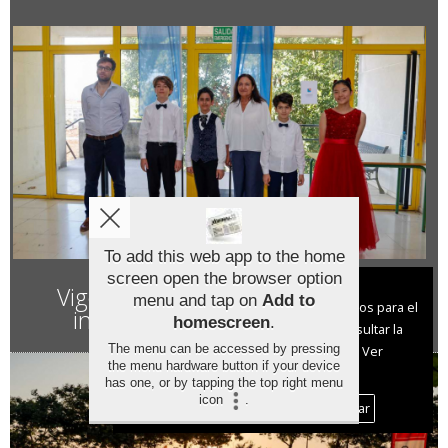
To add this web app to the home
screen open the browser option
Aviso sobre el Uso de cookies:
Vigo estrena el primer concurso
menu and tap on
Add to
Utilizamos cookies nuestras y de terceros para el
internacional de piano junior
homescreen
.
funcionamiento del digital. Puedes consultar la
The menu can be accessed by pressing
lista de cookies y como desconectarlas.
Ver
the menu hardware button if your device
nuestra Política de Privacidad y Cookies
has one, or by tapping the top right menu
icon
.
Aceptar Cookies
Personalizar