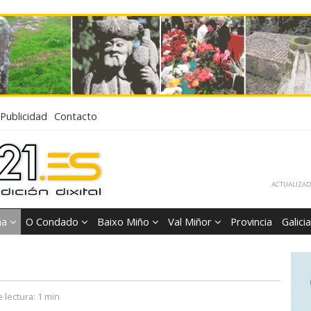
Publicidad
Contacto
ACTUALIZADA
ña
O Condado
Baixo Miño
Val Miñor
Provincia
Galicia
 lectura:
1 min