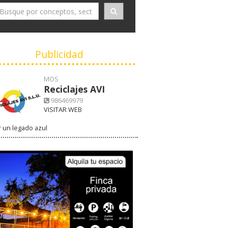
Publicidad
MOS
Reciclajes AVI
986469979
VISITAR WEB
 un legado azul