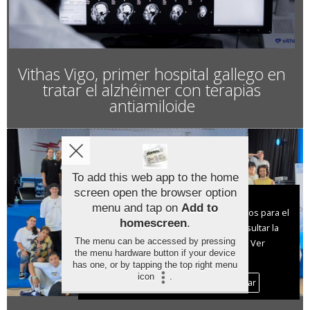
Vithas Vigo, primer hospital gallego en
tratar el alzhéimer con terapias
antiamiloide
To add this web app to the home
screen open the browser option
Aviso sobre el Uso de cookies:
menu and tap on
Add to
Utilizamos cookies nuestras y de terceros para el
homescreen
.
funcionamiento del digital. Puedes consultar la
The menu can be accessed by pressing
lista de cookies y como desconectarlas.
Ver
the menu hardware button if your device
nuestra Política de Privacidad y Cookies
has one, or by tapping the top right menu
icon
.
Aceptar Cookies
Personalizar