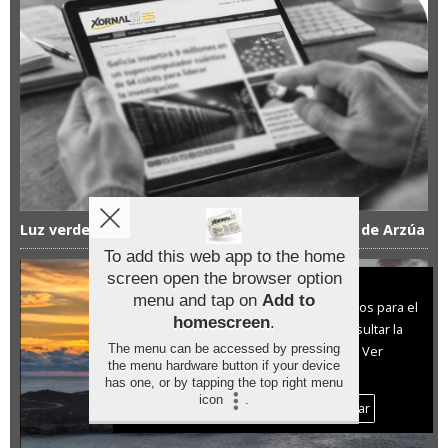
Luz verde ambiental al primer camping canino de Arzúa
To add this web app to the home
screen open the browser option
Aviso sobre el Uso de cookies:
menu and tap on
Add to
Utilizamos cookies nuestras y de terceros para el
homescreen
.
funcionamiento del digital. Puedes consultar la
The menu can be accessed by pressing
lista de cookies y como desconectarlas.
Ver
the menu hardware button if your device
nuestra Política de Privacidad y Cookies
has one, or by tapping the top right menu
icon
.
Aceptar Cookies
Personalizar