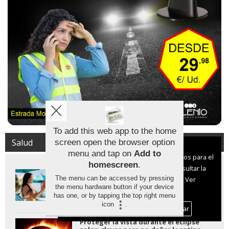
To add this web app to the home
Salud
screen open the browser option
Aviso sobre el Uso de cookies:
menu and tap on
Add to
Utilizamos cookies nuestras y de terceros para el
homescreen
.
funcionamiento del digital. Puedes consultar la
Los protectores solares stick son
The menu can be accessed by pressing
lista de cookies y como desconectarlas.
Ver
efectivos pero hasta cinco veces más
the menu hardware button if your device
caros
nuestra Política de Privacidad y Cookies
has one, or by tapping the top right menu
icon
.
Aceptar Cookies
Personalizar
Proteger la vista durante el eclipse