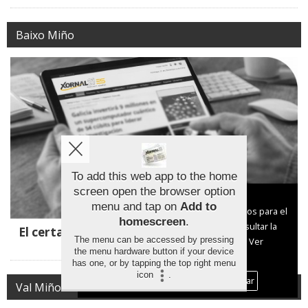
Baixo Miño
To add this web app to the home
screen open the browser option
Aviso sobre el Uso de cookies:
menu and tap on
Add to
Utilizamos cookies nuestras y de terceros para el
homescreen
.
funcionamiento del digital. Puedes consultar la
El certamen de pintura de Tomiño se amplía a
The menu can be accessed by pressing
lista de cookies y como desconectarlas.
Ver
Estás y Figueiró
the menu hardware button if your device
nuestra Política de Privacidad y Cookies
has one, or by tapping the top right menu
icon
.
Aceptar Cookies
Personalizar
Val Miñor