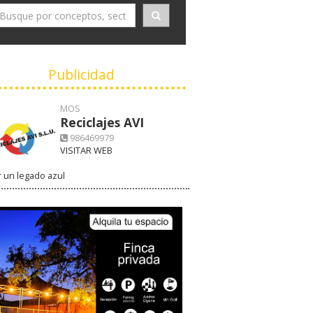
Publicidad
MOS
Reciclajes AVI
986469979
VISITAR WEB
 un legado azul