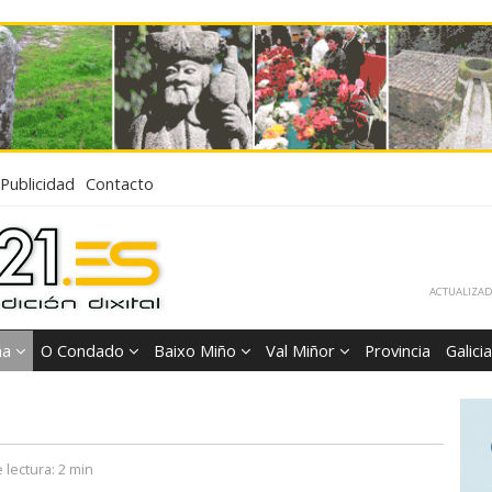
Publicidad
Contacto
ACTUALIZADA
ña
O Condado
Baixo Miño
Val Miñor
Provincia
Galicia
 lectura:
2 min