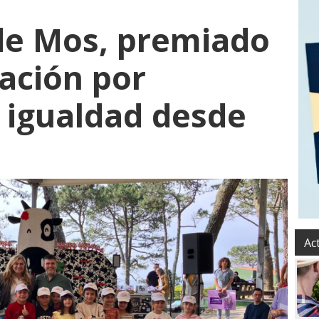
de Mos, premiado
tación por
 igualdad desde
Ac