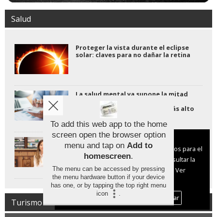
Salud
Proteger la vista durante el eclipse
solar: claves para no dañar la retina
La salud mental ya supone la mitad
de las consultas laborales y el
absentismo alcanza su nivel más alto
jamás registrado.
To add this web app to the home
screen open the browser option
Aviso sobre el Uso de cookies:
El eclipse de agosto exige gafas
menu and tap on
Add to
homologadas: las de sol
Utilizamos cookies nuestras y de terceros para el
convencionales no son seguras para
homescreen
.
funcionamiento del digital. Puedes consultar la
observarlo
The menu can be accessed by pressing
lista de cookies y como desconectarlas.
Ver
the menu hardware button if your device
nuestra Política de Privacidad y Cookies
has one, or by tapping the top right menu
icon
.
Aceptar Cookies
Personalizar
Turismo