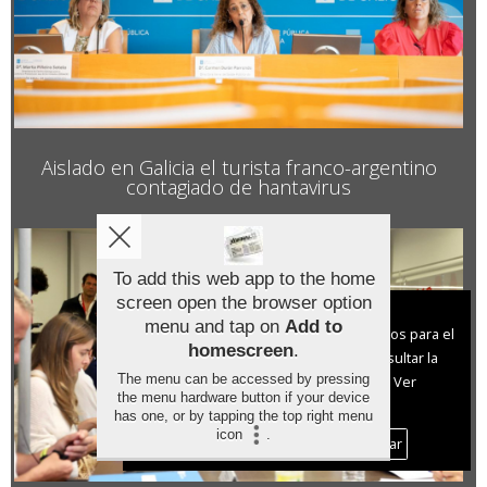
Aislado en Galicia el turista franco-argentino
contagiado de hantavirus
To add this web app to the home
screen open the browser option
Aviso sobre el Uso de cookies:
menu and tap on
Add to
Utilizamos cookies nuestras y de terceros para el
homescreen
.
funcionamiento del digital. Puedes consultar la
The menu can be accessed by pressing
lista de cookies y como desconectarlas.
Ver
the menu hardware button if your device
nuestra Política de Privacidad y Cookies
has one, or by tapping the top right menu
icon
.
Aceptar Cookies
Personalizar