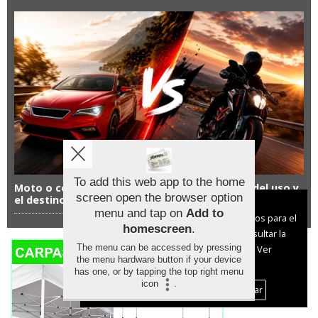
To add this web app to the home
Moto o coche en verano: la elección depende del uso y
screen open the browser option
el destino
Aviso sobre el Uso de cookies:
menu and tap on
Add to
Utilizamos cookies nuestras y de terceros para el
homescreen
.
funcionamiento del digital. Puedes consultar la
The menu can be accessed by pressing
lista de cookies y como desconectarlas.
Ver
the menu hardware button if your device
nuestra Política de Privacidad y Cookies
has one, or by tapping the top right menu
icon
.
Aceptar Cookies
Personalizar