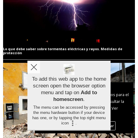
Lo que debe saber sobre tormentas eléctricas y rayos. Medidas de
protección
To add this web app to the home
screen open the browser option
Aviso sobre el Uso de cookies:
menu and tap on
Add to
Utilizamos cookies nuestras y de terceros para el
homescreen
.
funcionamiento del digital. Puedes consultar la
The menu can be accessed by pressing
lista de cookies y como desconectarlas.
Ver
the menu hardware button if your device
nuestra Política de Privacidad y Cookies
has one, or by tapping the top right menu
icon
.
Aceptar Cookies
Personalizar