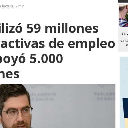
 lectura:
2 min
lizó 59 millones
La 
s activas de empleo
trab
c
poyó 5.000
nes