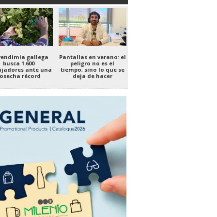
vendimia gallega
Pantallas en verano: el
busca 1.600
peligro no es el
ajadores ante una
tiempo, sino lo que se
osecha récord
deja de hacer