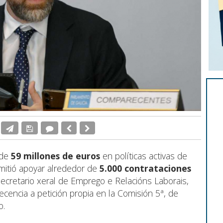
 de
59 millones de euros
en políticas activas de
mitió apoyar alrededor de
5.000 contrataciones
secretario xeral de Emprego e Relacións Laborais,
cencia a petición propia en la Comisión 5ª, de
o.