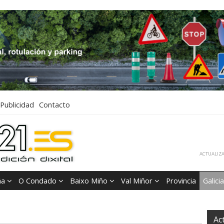
Publicidad
Contacto
ACTUALIZA
ña
O Condado
Baixo Miño
Val Miñor
Provincia
Galicia
Ac