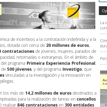
Op
La 
conv
ica de incentivos a la contratación indefinida y a la
Cóm
arios, dotada con cerca de
20 millones de euros
,
dur
0 contrataciones
de jóvenes, mujeres, parados de
pacidad, retornadas o extranjeras. En el ámbito de
Per
s del programa
Primeira Experiencia Profesional
,
s de
500 jóvenes
, y del programa
Investigo
, que
es
vinculadas a la investigación y la innovación en
llegas.
ién los más de
14,2 millones de euros
destinados a
pleadas para la realización de tareas en
concellos
ó realizar
846 contrataciones
en
300 entidades