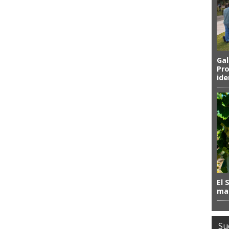
Gal
Pro
ide
El 
mas
Su