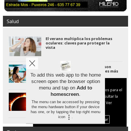
Salud
El verano multiplica los problemas
oculares: claves para proteger la
vista
Los protectores solares stick son
efectivos pero hasta cinco veces más
To add this web app to the home
caros
screen open the browser option
Aviso sobre el Uso de cookies:
menu and tap on
Add to
Utilizamos cookies nuestras y de terceros para el
homescreen
.
Proteger la vista durante el eclipse
funcionamiento del digital. Puedes consultar la
solar: claves para no dañar la retina
The menu can be accessed by pressing
lista de cookies y como desconectarlas.
Ver
the menu hardware button if your device
nuestra Política de Privacidad y Cookies
has one, or by tapping the top right menu
icon
.
Aceptar Cookies
Personalizar