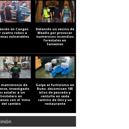
enido en Cangas
Detenido un vecino de
r cuatro robos a
Meaño por provocar
timas vulnerables
numerosos incendios
forestales en
Sanxenxo
 matrimonio de
Golpe al furtivismo en
ense, investigado
Bueu: decomisan 165
or estafar a un
kilos de pescado y
hostelero en
centolla en veda
enxo con el 'timo
camino de Ons y un
del cambio
restaurante
inión