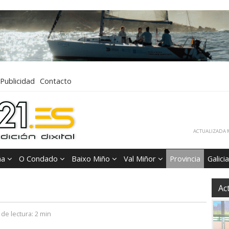
Publicidad
Contacto
ACTUALIZADA M
ña
O Condado
Baixo Miño
Val Miñor
Provincia
Galicia
Ac
de lectura:
2 min