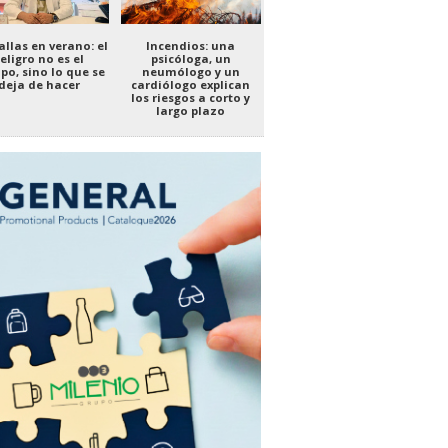
llas en verano: el
Incendios: una
eligro no es el
psicóloga, un
po, sino lo que se
neumólogo y un
deja de hacer
cardiólogo explican
los riesgos a corto y
largo plazo