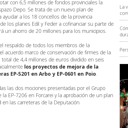
tar con 6,5 millones de fondos provinciales la
La 
spazo Depo. Se trata de un nuevo plan de
conv
 ayudar a los 18 concellos de la provincia
e los planes Edil y Feder a cofinanciar su parte de
Cóm
á un ahorro de 20 millones para los municipios.
dur
el respaldo de todos los miembros de la
Per
del acuerdo marco de conservación de firmes de la
e total de 4,4 millones de euros dividido en seis
nicialmente
los proyectos de mejora de la
eras EP-5201 en Arbo y EP-0601 en Poio
.
adas las dos mociones presentadas por el Grupo
e la EP-7206 en Forcarei y la aprobación de un plan
 en las carreteras de la Deputación.