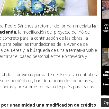
Det
o de Pedro Sánchez a retomar de forma inmediata
la
po
Hacienda
, la modificación del proyecto del nó de
víc
 concreto para la continuación de las obras, la
 para paliar las inundaciones de la Avenida de
a del Lérez y la búsqueda de una alternativa viable
 terminar el paseo peatonal entre Pontevedra y
Un
al de la provincia por parte del Ejecutivo central es
Our
p
uso esperpéntico", han denunciado los populares,
Sanx
n obras y presupuestos para después paralizarlas
Op
 por unanimidad una modificación de crédito