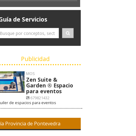
Guía de Servicios
Publicidad
MOS
Zen Suite &
Garden ® Espacio
para eventos
679821432
uiler de espacios para eventos
VISITAR WEB
ía Provincia de Pontevedra