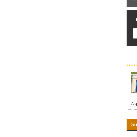
Alq
Gu