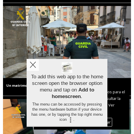
To add this web app to the home
screen open the browser option
Un matrimonio de Ourense, investigado por estafar a un hostelero en
Aviso sobre el Uso de cookies:
Sanxenxo con el 'timo del cambio
menu and tap on
Add to
Utilizamos cookies nuestras y de terceros para el
homescreen
.
funcionamiento del digital. Puedes consultar la
The menu can be accessed by pressing
lista de cookies y como desconectarlas.
Ver
the menu hardware button if your device
nuestra Política de Privacidad y Cookies
has one, or by tapping the top right menu
icon
.
Aceptar Cookies
Personalizar