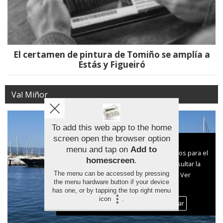
El certamen de pintura de Tomiño se amplía a
Estás y Figueiró
Val Miñor
To add this web app to the home
screen open the browser option
Aviso sobre el Uso de cookies:
menu and tap on
Add to
Utilizamos cookies nuestras y de terceros para el
homescreen
.
funcionamiento del digital. Puedes consultar la
The menu can be accessed by pressing
lista de cookies y como desconectarlas.
Ver
the menu hardware button if your device
nuestra Política de Privacidad y Cookies
has one, or by tapping the top right menu
icon
.
Aceptar Cookies
Personalizar