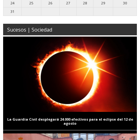
24
25
26
27
28
29
30
31
Sucesos | Sociedad
La Guardia Civil desplegará 24.000 efectivos para el eclipse del 12 de
agosto