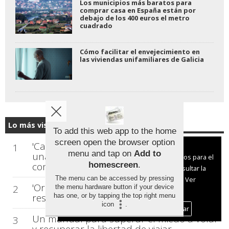
Los municipios más baratos para
comprar casa en España están por
debajo de los 400 euros el metro
cuadrado
Cómo facilitar el envejecimiento en
las viviendas unifamiliares de Galicia
Lo más visto...
To add this web app to the home
screen open the browser option
'Calma', de Carlos Rodríguez Lorenzo:
1
Aviso sobre el Uso de cookies:
menu and tap on
Add to
una mirada honesta y científica para
Utilizamos cookies nuestras y de terceros para el
comprender la ansiedad
homescreen
.
funcionamiento del digital. Puedes consultar la
The menu can be accessed by pressing
lista de cookies y como desconectarlas.
Ver
'Origen', un manual ancestral para
2
the menu hardware button if your device
nuestra Política de Privacidad y Cookies
restaurar la salud
has one, or by tapping the top right menu
icon
.
Aceptar Cookies
Personalizar
Un manual para superar el miedo a volar
3