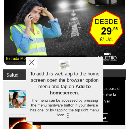
To add this web app to the home
Salud
screen open the browser option
Aviso sobre el Uso de cookies:
menu and tap on
Add to
Utilizamos cookies nuestras y de terceros para el
Los protectores solares stick son
homescreen
.
funcionamiento del digital. Puedes consultar la
efectivos pero hasta cinco veces más
caros
The menu can be accessed by pressing
lista de cookies y como desconectarlas.
Ver
the menu hardware button if your device
nuestra Política de Privacidad y Cookies
has one, or by tapping the top right menu
icon
.
Aceptar Cookies
Personalizar
Proteger la vista durante el eclipse
solar: claves para no dañar la retina