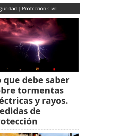
guridad | Protección Civil
o que debe saber
obre tormentas
éctricas y rayos.
edidas de
rotección