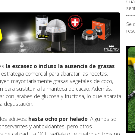
Cua
sen
Se 
resu
 es
la escasez o incluso la ausencia de grasas
estrategia comercial para abaratar las recetas.
uyen mayoritariamente grasas vegetales de coco,
en para sustituir a la manteca de cacao. Además,
r con jarabes de glucosa y fructosa, lo que abarata
la degustación.
los aditivos:
hasta ocho por helado
. Algunos se
onservantes y antioxidantes, pero otros
es de calidad. La OCU señala que cuatro aditivos no