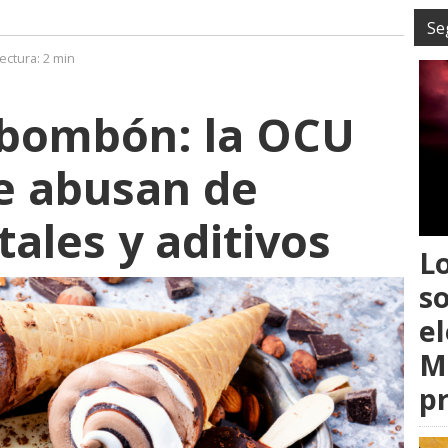
Se
ectura:
2 min
 bombón: la OCU
e abusan de
ales y aditivos
L
s
el
M
p