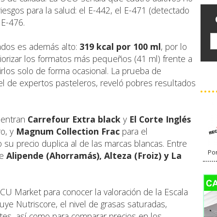
esgos para la salud: el E-442, el E-471 (detectado
 E-476.
lados es además alto:
319 kcal por 100 ml
, por lo
iorizar los formatos más pequeños (41 ml) frente a
irlos solo de forma ocasional. La prueba de
el de expertos pasteleros, reveló pobres resultados
uentran
Carrefour Extra black
y
El Corte Inglés
o, y
Magnum Collection Frac
para el
u precio duplica al de las marcas blancas. Entre
Por
de
Alipende (Ahorramás), Alteza (Froiz) y La
U Market para conocer la valoración de la Escala
uye Nutriscore, el nivel de grasas saturadas,
ntes, así como para comparar precios en los