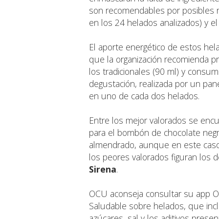
son recomendables por posibles ri
en los 24 helados analizados) y el
El aporte energético de estos he
que la organización recomienda pr
los tradicionales (90 ml) y consum
degustación, realizada por un pan
en uno de cada dos helados.
Entre los mejor valorados se enc
para el bombón de chocolate negr
almendrado, aunque en este caso s
los peores valorados figuran los 
Sirena
.
OCU aconseja consultar su app OC
Saludable sobre helados, que incl
azúcares, sal y los aditivos prese