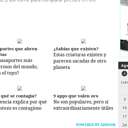
portes que abren
¿Sabías que existen?
tas
Estas criaturas existen y
pasaportes más
parecen sacadas de otro
Ag
rosos del mundo,
planeta
á el tuyo?
Lun
 qué se contagia?
9 apps que valen oro
3
iencia explica por qué
No son populares, pero sí
ostezo es contagioso
extraordinariamente útiles
10
17
24
POWERED BY ADDOOR