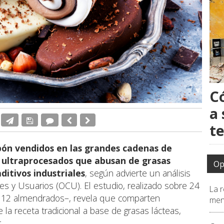
C
a 
t
bón vendidos en las grandes cadenas de
ultraprocesados que abusan de grasas
Op
ditivos industriales
, según advierte un análisis
s y Usuarios (OCU). El estudio, realizado sobre 24
La r
y 12 almendrados–, revela que comparten
men
 la receta tradicional a base de grasas lácteas,
.