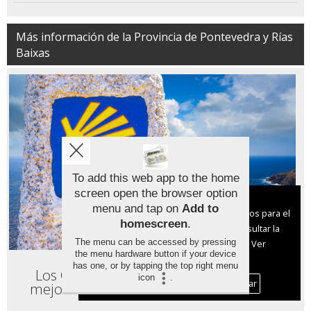
Más información de la Provincia de Pontevedra y Rías
Baixas
To add this web app to the home
screen open the browser option
Aviso sobre el Uso de cookies:
menu and tap on
Add to
Utilizamos cookies nuestras y de terceros para el
homescreen
.
funcionamiento del digital. Puedes consultar la
The menu can be accessed by pressing
lista de cookies y como desconectarlas.
Ver
the menu hardware button if your device
nuestra Política de Privacidad y Cookies
has one, or by tapping the top right menu
Los Caminos Portugués y de la Costa
icon
.
Aceptar Cookies
Personalizar
mejoran su seguridad en 14 concellos