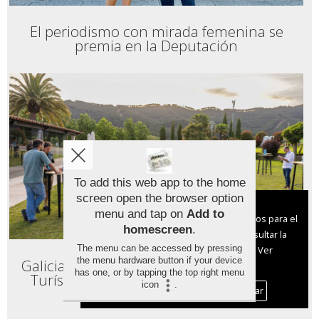
El periodismo con mirada femenina se
premia en la Deputación
To add this web app to the home
screen open the browser option
Aviso sobre el Uso de cookies:
menu and tap on
Add to
Utilizamos cookies nuestras y de terceros para el
homescreen
.
funcionamiento del digital. Puedes consultar la
The menu can be accessed by pressing
lista de cookies y como desconectarlas.
Ver
the menu hardware button if your device
Galicia Suroeste abre su Club de Produto
nuestra Política de Privacidad y Cookies
has one, or by tapping the top right menu
Turístico para reforzar la identidad del
icon
.
destino
Aceptar Cookies
Personalizar