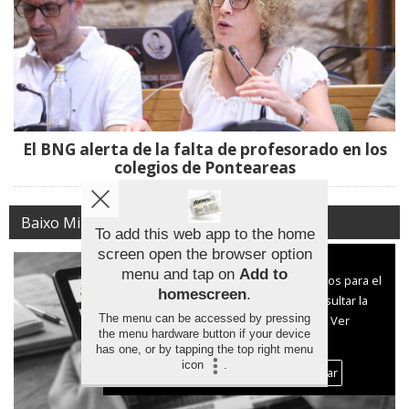
El BNG alerta de la falta de profesorado en los
colegios de Ponteareas
Baixo Miño
To add this web app to the home
screen open the browser option
Aviso sobre el Uso de cookies:
menu and tap on
Add to
Utilizamos cookies nuestras y de terceros para el
homescreen
.
funcionamiento del digital. Puedes consultar la
The menu can be accessed by pressing
lista de cookies y como desconectarlas.
Ver
the menu hardware button if your device
nuestra Política de Privacidad y Cookies
has one, or by tapping the top right menu
icon
.
Aceptar Cookies
Personalizar