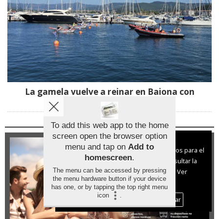
La gamela vuelve a reinar en Baiona con
ganadores de A Guarda y Tui
To add this web app to the home
screen open the browser option
Aviso sobre el Uso de cookies:
menu and tap on
Add to
Utilizamos cookies nuestras y de terceros para el
homescreen
.
funcionamiento del digital. Puedes consultar la
The menu can be accessed by pressing
lista de cookies y como desconectarlas.
Ver
the menu hardware button if your device
nuestra Política de Privacidad y Cookies
has one, or by tapping the top right menu
icon
.
Aceptar Cookies
Personalizar