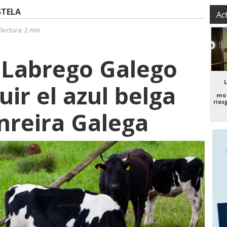
STELA
Ac
lectura:
2 min
o Labrego Galego
uir el azul belga
mo
ries
enreira Galega