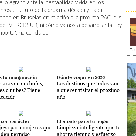
lo Agrario ante la inestabilidad vivida en los
mos el futuro de la próxima década y nada
do en Bruselas en relación a la próxima PAC, ni si
 del MERCOSUR, ni cómo vamos a desarrollar la Ley
porta", ha concluido.
Tat
s tu imaginación
Dónde viajar en 2026
 caras en enchufes,
Los destinos que todos van
es o nubes? Tiene
a querer visitar el próximo
icación
año
 con carácter
El aliado para tu hogar
joya para mujeres que
Limpieza inteligente que te
iden permiso
ahorra tiempo y esfuerzo