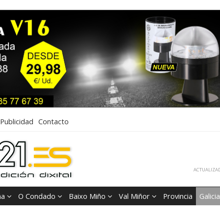
Publicidad
Contacto
ACTUALIZAD
ña
O Condado
Baixo Miño
Val Miñor
Provincia
Galicia