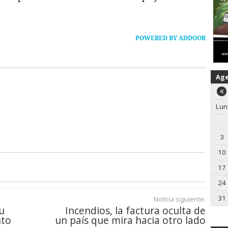
POWERED BY ADDOOR
Ag
Lun
3
10
17
24
31
Noticia siguiente:
u
Incendios, la factura oculta de
nto
un país que mira hacia otro lado