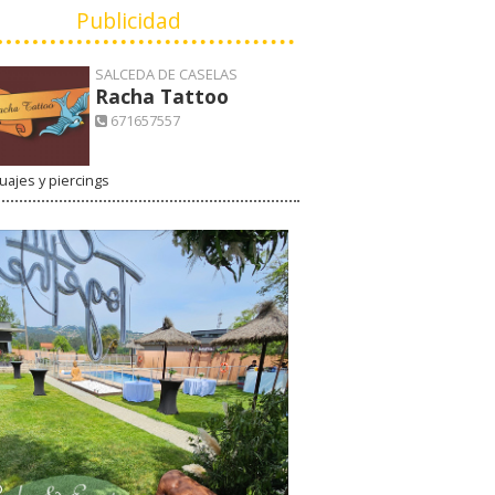
Publicidad
SALCEDA DE CASELAS
Racha Tattoo
671657557
uajes y piercings