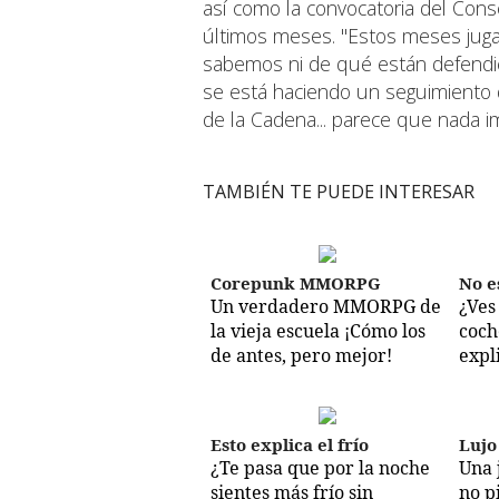
así como la convocatoria del Consel
últimos meses. "Estos meses juga
sabemos ni de qué están defendien
se está haciendo un seguimiento
de la Cadena... parece que nada im
TAMBIÉN TE PUEDE INTERESAR
Corepunk MMORPG
No e
Un verdadero MMORPG de
¿Ves
la vieja escuela ¡Cómo los
coch
de antes, pero mejor!
expl
Esto explica el frío
Lujo
¿Te pasa que por la noche
Una 
sientes más frío sin
no p