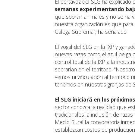
El portavoz del SLG ha explicado
semanas experimentando baja
que sobran animales y no se ha v
nuestra organización es que para la
Galega Suprema", ha señalado.
El vogal del SLG en la IXP y gana
nuevas razas como el azul belga d
control total de la IXP a la indust
sobrarían en el territorio. "Nosot
vemos ni vinculación al territori
tenemos en nuestras granjas de Su
El SLG iniciará en los próxim
sector conozca la realidad que est
tradicionales la inclusión de razas
Medio Rural la convocatoria inme
establezcan costes de producción y