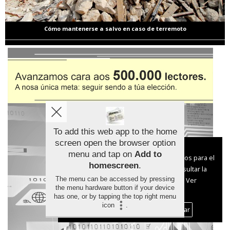
Cómo mantenerse a salvo en caso de terremoto
To add this web app to the home
screen open the browser option
Aviso sobre el Uso de cookies:
menu and tap on
Add to
Utilizamos cookies nuestras y de terceros para el
homescreen
.
funcionamiento del digital. Puedes consultar la
The menu can be accessed by pressing
lista de cookies y como desconectarlas.
Ver
the menu hardware button if your device
nuestra Política de Privacidad y Cookies
has one, or by tapping the top right menu
icon
.
Aceptar Cookies
Personalizar