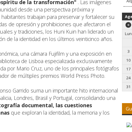
Alq
espíritu de la transformación"
. Las imágenes
comunidad desde una perspectiva próxima y
habitantes trabajan para preservar y fortalecer su
Ag
das de opresión y prohibiciones que afectaron el
tuales y tradiciones, los Huni Kuin han liderado un
Lun
 de la identidad en los últimos veinticinco años.
3
onómica, una cámara Fujifilm y una exposición en
-biblioteca de Lisboa especializada exclusivamente
10
ida por Mario Cruz, uno de los principales fotógrafos
17
dor de múltiples premios World Press Photo.
24
31
onso Garrido suma un importante hito internacional
alicia, Londres, Brasil y Portugal, consolidando una
tografía documental, las cuestiones
Gu
anas
que exploran la identidad, la memoria y los