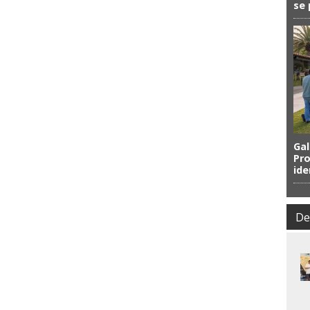
se 
Gal
Pro
ide
De