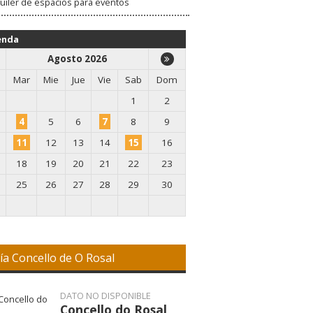
uiler de espacios para eventos
VISITAR WEB
enda
Agosto 2026
Mar
Mie
Jue
Vie
Sab
Dom
1
2
4
5
6
7
8
9
11
12
13
14
15
16
18
19
20
21
22
23
25
26
27
28
29
30
ía Concello de O Rosal
DATO NO DISPONIBLE
Concello do Rosal