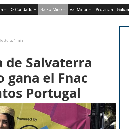
ña
O Condado
Baixo Miño
Val Miñor
Provincia
Galicia
lectura:
1 min
a de Salvaterra
o gana el Fnac
tos Portugal