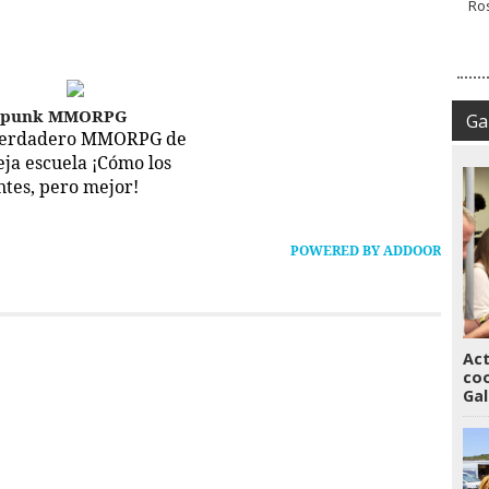
epunk MMORPG
Gal
verdadero MMORPG de
ieja escuela ¡Cómo los
ntes, pero mejor!
POWERED BY ADDOOR
Act
coo
Gal