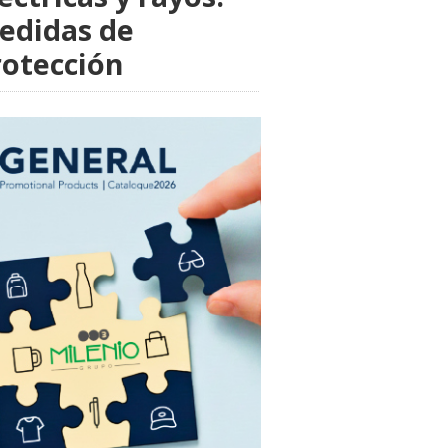
edidas de
rotección