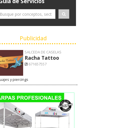
Guía de Servicios
Publicidad
SALCEDA DE CASELAS
Racha Tattoo
671657557
uajes y piercings