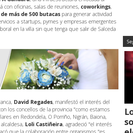
á con oficinas, salas de reuniones,
coworkings
,
 de más de 500 butacas
para generar actividad
servicios a startups, pymes y empresas emergentes
aboral en la villa sin que tenga que salir de Salceda
Se
ranca,
David Regades
, manifestó el interés del
L
on los concellos de la provincia "como estamos
lares en Redondela, O Porriño, Nigrán, Baiona,
s
a alcaldesa,
Loli Castiñeira
, agradeció "el interés
el
acó que la colaboración entre organismos "es