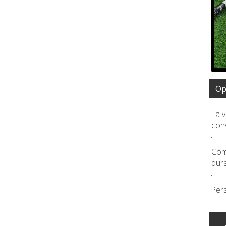
Op
La 
conv
Cóm
dur
Per