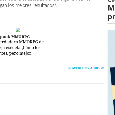
gan los mejores resultados".
M
p
epunk MMORPG
verdadero MMORPG de
ieja escuela ¡Cómo los
ntes, pero mejor!
POWERED BY ADDOOR