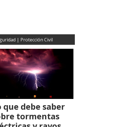
guridad | Protección Civil
o que debe saber
obre tormentas
éctricas y rayos.