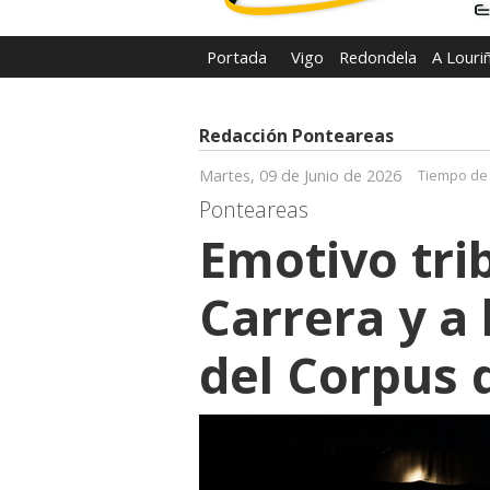
Portada
Vigo
Redondela
A Louri
Redacción Ponteareas
Martes, 09 de Junio de 2026
Tiempo de 
Ponteareas
Emotivo tri
Carrera y a 
del Corpus 