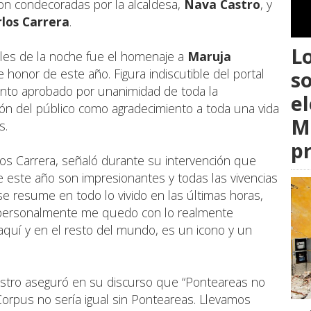
on condecoradas por la alcaldesa,
Nava Castro
, y
rlos Carrera
.
L
les de la noche fue el homenaje a
Maruja
 honor de este año. Figura indiscutible del portal
s
ento aprobado por unanimidad de toda la
el
ión del público como agradecimiento a toda una vida
M
s.
p
rlos Carrera, señaló durante su intervención que
 este año son impresionantes y todas las vivencias
se resume en todo lo vivido en las últimas horas,
 personalmente me quedo con lo realmente
aquí y en el resto del mundo, es un icono y un
Castro aseguró en su discurso que “Ponteareas no
 Corpus no sería igual sin Ponteareas. Llevamos