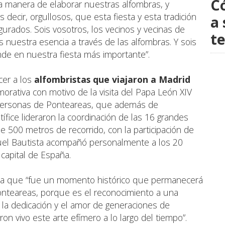
C
a manera de elaborar nuestras alfombras, y
ecir, orgullosos, que esta fiesta y esta tradición
a 
gurados. Sois vosotros, los vecinos y vecinas de
t
 nuestra esencia a través de las alfombras. Y sois
de en nuestra fiesta más importante”.
cer a los
alfombristas que viajaron a Madrid
orativa con motivo de la visita del Papa León XIV
24 personas de Ponteareas, que además de
tífice lideraron la coordinación de las 16 grandes
de 500 metros de recorrido, con la participación de
quel Bautista acompañó personalmente a los 20
a capital de España.
ala que “fue un momento histórico que permanecerá
nteareas, porque es el reconocimiento a una
o, la dedicación y el amor de generaciones de
 vivo este arte efímero a lo largo del tiempo”.