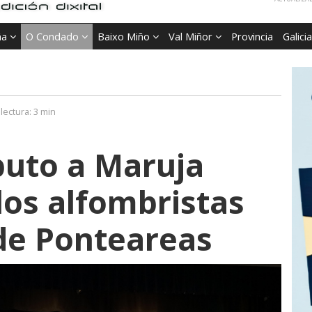
ña
O Condado
Baixo Miño
Val Miñor
Provincia
Galicia
lectura:
3 min
buto a Maruja
los alfombristas
de Ponteareas