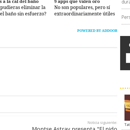
s a la cal del baño
9 apps que valen oro
dur
i pudieras eliminar la
No son populares, pero sí
del baño sin esfuerzo?
extraordinariamente útiles
Per
POWERED BY ADDOOR
Noticia siguiente:
Tat
Montse Astray presenta "El nido