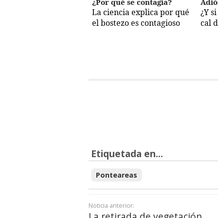
¿Por qué se contagia?
Adió
La ciencia explica por qué
¿Y s
el bostezo es contagioso
cal 
Etiquetada en...
Ponteareas
Noticia anterior:
La retirada de vegetación