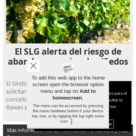
El SLG alerta del riesgo de
abandono masivo de viñedos
en las Rías Baixas
To add this web app to the home
El Sindicato Labrego Galego (SLG) ha acordado
screen open the browser option
Aviso sobre el Uso de cookies:
solicitar una reunión con los alcaldes de los
menu and tap on
Add to
Utilizamos cookies nuestras y de terceros para el
homescreen
.
concellos de la comarca vitícola de las Rías
funcionamiento del digital. Puedes consultar la
Baixas par
The menu can be accessed by pressing
lista de cookies y como desconectarlas.
Ver
... [ LEER MÁS ]
the menu hardware button if your device
nuestra Política de Privacidad y Cookies
has one, or by tapping the top right menu
icon
.
Aceptar Cookies
Personalizar
Más información de la Provincia de Pontevedra y Rías