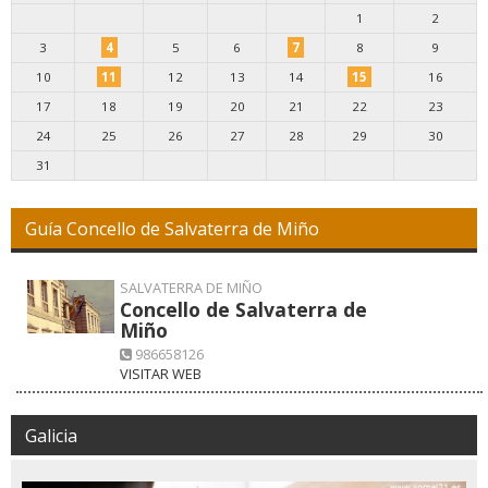
1
2
3
4
5
6
7
8
9
10
11
12
13
14
15
16
17
18
19
20
21
22
23
24
25
26
27
28
29
30
31
Guía Concello de Salvaterra de Miño
SALVATERRA DE MIÑO
Concello de Salvaterra de
Miño
986658126
VISITAR WEB
Galicia