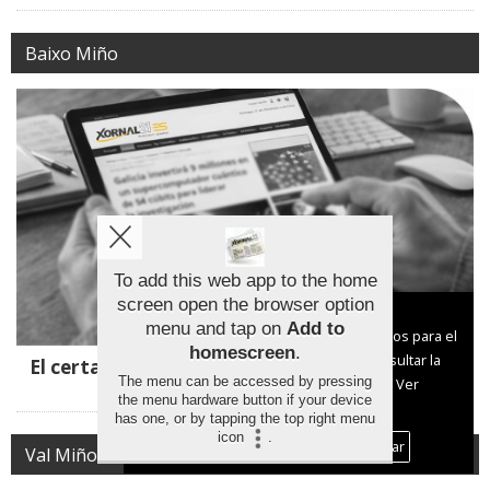
Baixo Miño
To add this web app to the home
screen open the browser option
Aviso sobre el Uso de cookies:
menu and tap on
Add to
Utilizamos cookies nuestras y de terceros para el
homescreen
.
funcionamiento del digital. Puedes consultar la
El certamen de pintura de Tomiño se amplía a
The menu can be accessed by pressing
lista de cookies y como desconectarlas.
Ver
Estás y Figueiró
the menu hardware button if your device
nuestra Política de Privacidad y Cookies
has one, or by tapping the top right menu
icon
.
Aceptar Cookies
Personalizar
Val Miñor