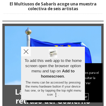
El Multiusos de Sabarís acoge una muestra
colectiva de seis artistas
To add this web app to the home
screen open the browser option
Aviso sobre el Uso de cookies:
menu and tap on
Add to
Utilizamos cookies nuestras y de terceros para el
homescreen
.
funcionamiento del digital. Puedes consultar la
The menu can be accessed by pressing
lista de cookies y como desconectarlas.
Ver
the menu hardware button if your device
nuestra Política de Privacidad y Cookies
La Xunta denuncia el
has one, or by tapping the top right menu
icon
.
Aceptar Cookies
Personalizar
retraso del Gobierno