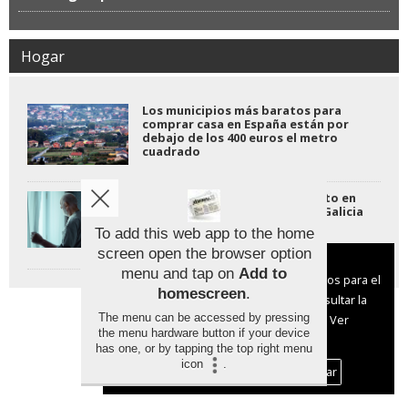
Hogar
Los municipios más baratos para
comprar casa en España están por
debajo de los 400 euros el metro
cuadrado
Cómo facilitar el envejecimiento en
las viviendas unifamiliares de Galicia
To add this web app to the home
screen open the browser option
Aviso sobre el Uso de cookies:
menu and tap on
Add to
Utilizamos cookies nuestras y de terceros para el
homescreen
.
funcionamiento del digital. Puedes consultar la
The menu can be accessed by pressing
lista de cookies y como desconectarlas.
Ver
the menu hardware button if your device
nuestra Política de Privacidad y Cookies
has one, or by tapping the top right menu
icon
.
Aceptar Cookies
Personalizar