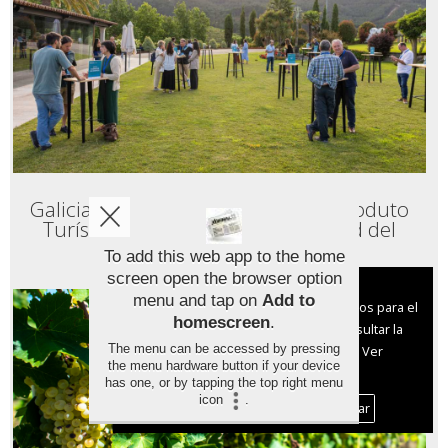
Galicia Suroeste abre su Club de Produto
Turístico para reforzar la identidad del
destino
To add this web app to the home
screen open the browser option
Aviso sobre el Uso de cookies:
menu and tap on
Add to
Utilizamos cookies nuestras y de terceros para el
homescreen
.
funcionamiento del digital. Puedes consultar la
The menu can be accessed by pressing
lista de cookies y como desconectarlas.
Ver
the menu hardware button if your device
nuestra Política de Privacidad y Cookies
has one, or by tapping the top right menu
icon
.
Aceptar Cookies
Personalizar