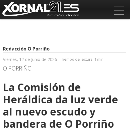
Redacción O Porriño
Viernes, 12 de Junio de 2026
Tiempo de lectura:
1 min
O PORRIÑO
La Comisión de
Heráldica da luz verde
al nuevo escudo y
bandera de O Porriño