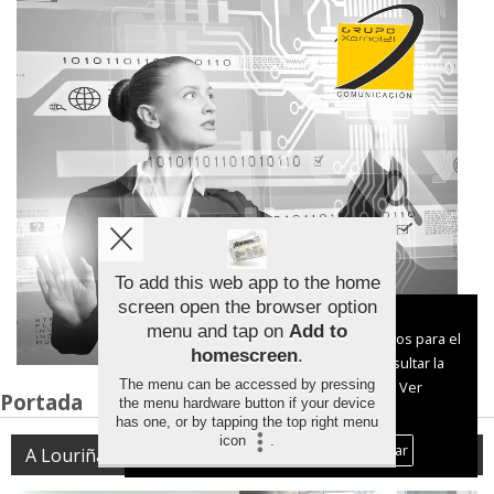
To add this web app to the home
screen open the browser option
Aviso sobre el Uso de cookies:
menu and tap on
Add to
Utilizamos cookies nuestras y de terceros para el
homescreen
.
funcionamiento del digital. Puedes consultar la
The menu can be accessed by pressing
lista de cookies y como desconectarlas.
Ver
Portada
the menu hardware button if your device
nuestra Política de Privacidad y Cookies
has one, or by tapping the top right menu
icon
.
Aceptar Cookies
Personalizar
A Louriña