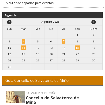
Alquiler de espacios para eventos
Agenda
Agosto 2026
Lun
Mar
Mie
Jue
Vie
Sab
Dom
1
2
3
4
5
6
7
8
9
10
11
12
13
14
15
16
17
18
19
20
21
22
23
24
25
26
27
28
29
30
31
Guía Concello de Salvaterra de Miño
SALVATERRA DE MIÑO
Concello de Salvaterra de
Miño