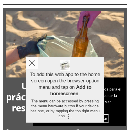
To add this web app to the home
screen open the browser option
Una guía de buenas
Aviso sobre el Uso de cookies:
menu and tap on
Add to
Utilizamos cookies nuestras y de terceros para el
prácticas busca reducir los
homescreen
.
funcionamiento del digital. Puedes consultar la
The menu can be accessed by pressing
lista de cookies y como desconectarlas.
Ver
residuos en los arenales
the menu hardware button if your device
nuestra Política de Privacidad y Cookies
has one, or by tapping the top right menu
gallegos
icon
.
Aceptar Cookies
Personalizar