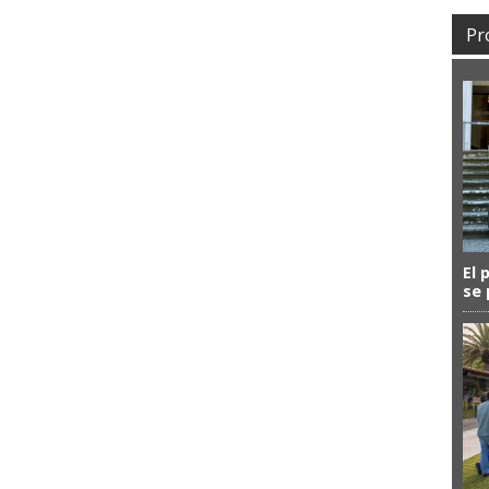
Pr
El 
se 