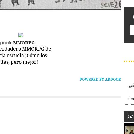
epunk MMORPG
verdadero MMORPG de
ieja escuela ¡Cómo los
ntes, pero mejor!
POWERED BY ADDOOR
Por
Gal