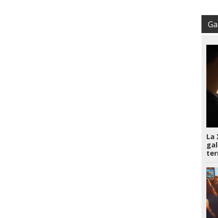
Gal
La 
gal
te