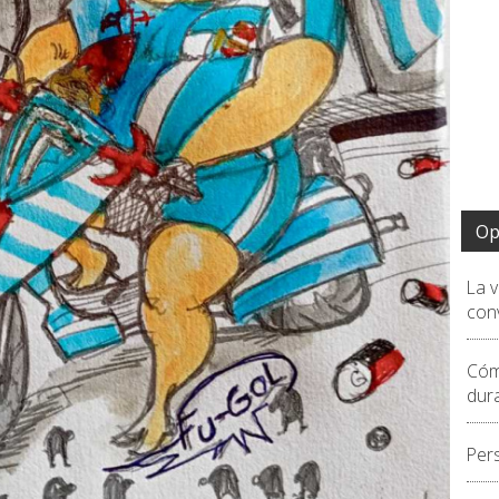
Op
La 
conv
Cóm
dur
Per