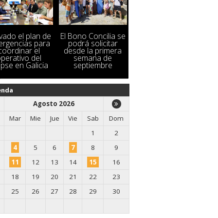
ivado el plan de
El Bono Concilia se
rgencias para
podrá solicitar
coordinar el
desde la primera
perativo del
semana de
ipse en Galicia
septiembre
enda
Agosto 2026
Mar
Mie
Jue
Vie
Sab
Dom
1
2
4
5
6
7
8
9
11
12
13
14
15
16
18
19
20
21
22
23
25
26
27
28
29
30