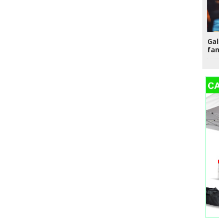
Gal
fam