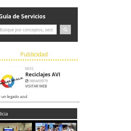
Guía de Servicios
Publicidad
MOS
Reciclajes AVI
986469979
VISITAR WEB
 un legado azul
icia