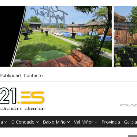
Publicidad
Contacto
ACTUALIZADA
ña
O Condado
Baixo Miño
Val Miñor
Provincia
Galicia