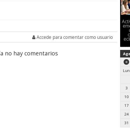
Act
eme
o
Accede para comentar como usuario
ecl
a no hay comentarios
Ag
Lun
3
10
17
24
31