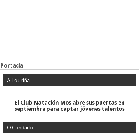
Portada
A Louriña