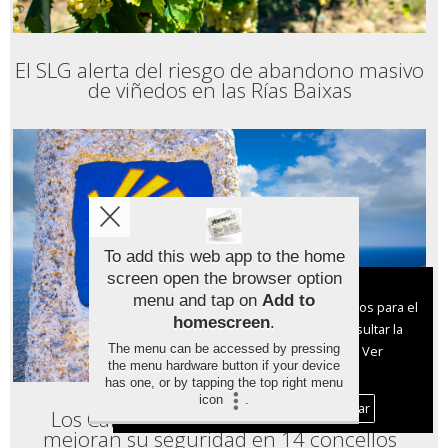
femenina se premia en la
Deputación
La Deputación de Pontevedra ha acogido en el
exterior del Pazo provincial el acto de entrega
de la cuarta edición de los premios de opinión
perio
... [ LEER MÁS ]
Más información de la Provincia de Pontevedra y Rías
To add this web app to the home
Baixas
screen open the browser option
Aviso sobre el Uso de cookies:
menu and tap on
Add to
Utilizamos cookies nuestras y de terceros para el
homescreen
.
funcionamiento del digital. Puedes consultar la
The menu can be accessed by pressing
lista de cookies y como desconectarlas.
Ver
the menu hardware button if your device
nuestra Política de Privacidad y Cookies
has one, or by tapping the top right menu
icon
.
Aceptar Cookies
Personalizar