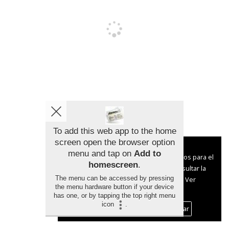
Lecer Consumo' llegará a
25 localidades gallegas en
agosto
El programa gratuito del Instituto Galego
do Consumo ofrece actividades de
educación en consumo responsable para
niños y jóvenes
To add this web app to the home
screen open the browser option
Aviso sobre el Uso de cookies:
menu and tap on
Add to
Toda la información de Galicia
Utilizamos cookies nuestras y de terceros para el
homescreen
.
funcionamiento del digital. Puedes consultar la
The menu can be accessed by pressing
lista de cookies y como desconectarlas.
Ver
the menu hardware button if your device
nuestra Política de Privacidad y Cookies
has one, or by tapping the top right menu
La Xunta denuncia el retraso del Gobierno
icon
.
central en enviar los datos del lobo a Bruselas
Aceptar Cookies
Personalizar