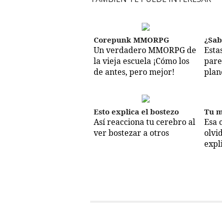
Corepunk MMORPG
¿Sab
Un verdadero MMORPG de
Esta
la vieja escuela ¡Cómo los
pare
de antes, pero mejor!
plan
Esto explica el bostezo
Tu m
Así reacciona tu cerebro al
Esa 
ver bostezar a otros
olvi
expl