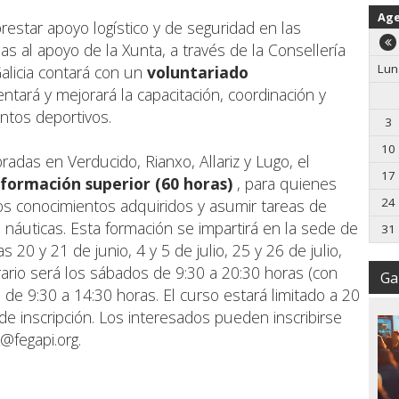
Ag
restar apoyo logístico y de seguridad en las
as al apoyo de la Xunta, a través de la Consellería
Lun
alicia contará con un
voluntariado
ará y mejorará la capacitación, coordinación y
entos deportivos.
3
10
radas en Verducido, Rianxo, Allariz y Lugo, el
17
 formación superior (60 horas)
, para quienes
24
s conocimientos adquiridos y asumir tareas de
náuticas. Esta formación se impartirá en la sede de
31
s 20 y 21 de junio, 4 y 5 de julio, 25 y 26 de julio,
rario será los sábados de 9:30 a 20:30 horas (con
Gal
de 9:30 a 14:30 horas. El curso estará limitado a 20
de inscripción. Los interesados pueden inscribirse
@fegapi.org
.