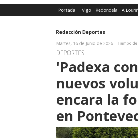
Portada
Vigo
Redondela
A Louri
Redacción Deportes
Martes, 16 de Junio de 2026
Tiempo de 
DEPORTES
'Padexa con
nuevos volu
encara la f
en Ponteve