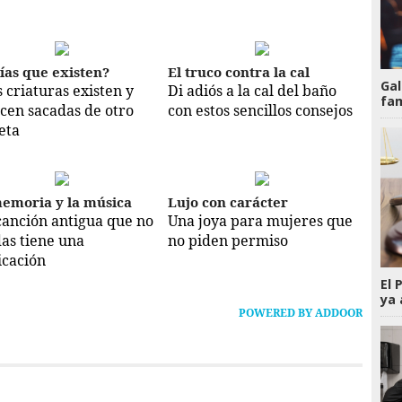
ías que existen?
El truco contra la cal
Gal
s criaturas existen y
Di adiós a la cal del baño
fam
cen sacadas de otro
con estos sencillos consejos
eta
emoria y la música
Lujo con carácter
canción antigua que no
Una joya para mujeres que
das tiene una
no piden permiso
icación
El 
ya 
POWERED BY ADDOOR