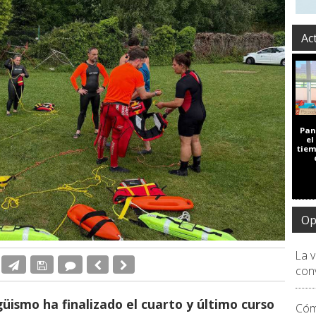
Ac
Pan
el
tiem
Op
La 
conv
üismo ha finalizado el cuarto y último curso
Cóm