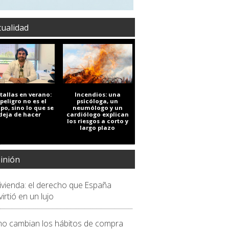
tualidad
tallas en verano:
Incendios: una
 peligro no es el
psicóloga, un
po, sino lo que se
neumólogo y un
deja de hacer
cardiólogo explican
los riesgos a corto y
largo plazo
inión
vivienda: el derecho que España
irtió en un lujo
o cambian los hábitos de compra