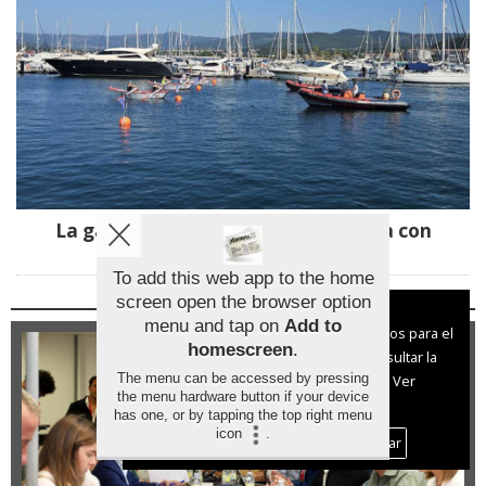
La gamela vuelve a reinar en Baiona con
ganadores de A Guarda y Tui
To add this web app to the home
screen open the browser option
Aviso sobre el Uso de cookies:
menu and tap on
Add to
Utilizamos cookies nuestras y de terceros para el
homescreen
.
funcionamiento del digital. Puedes consultar la
The menu can be accessed by pressing
lista de cookies y como desconectarlas.
Ver
the menu hardware button if your device
nuestra Política de Privacidad y Cookies
has one, or by tapping the top right menu
icon
.
Aceptar Cookies
Personalizar