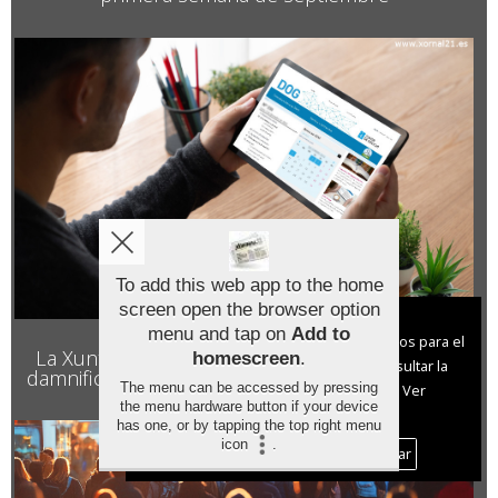
To add this web app to the home
screen open the browser option
Aviso sobre el Uso de cookies:
menu and tap on
Add to
Utilizamos cookies nuestras y de terceros para el
La Xunta destina 500.000 euros a los gallegos
homescreen
.
funcionamiento del digital. Puedes consultar la
damnificados por los terremotos de Venezuela
The menu can be accessed by pressing
lista de cookies y como desconectarlas.
Ver
the menu hardware button if your device
nuestra Política de Privacidad y Cookies
has one, or by tapping the top right menu
icon
.
Aceptar Cookies
Personalizar